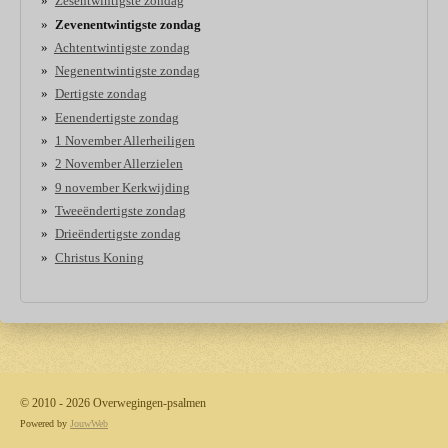
Zesentwintigste zondag
Zevenentwintigste zondag
Achtentwintigste zondag
Negenentwintigste zondag
Dertigste zondag
Eenendertigste zondag
1 November Allerheiligen
2 November Allerzielen
9 november Kerkwijding
Tweeëndertigste zondag
Drieëndertigste zondag
Christus Koning
© 2010 - 2026 Overwegingen-psalmen
Powered by
JouwWeb