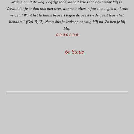
kruis niet uit de weg. Begrijp toch, dat dit kruis een deur naar Mij is.
Verwonder je er dan ook niet over, wanneer alles in jou zich tegen dit kruis
verzet. “Want het lichaam begeert tegen de geest en de geest tegen het
lichaam.” (Gal. 5,17). Neem dus je kruis op en volg Mij na. Zo ben je bij
Mij.
-0-0-0-0-0-0-0-
6e Statie