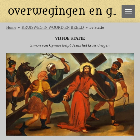
Ga
overwegingen en gebeden
direct
naar
de
Home
»
KRUISWEG IN WOORD EN BEELD
»
5e Statie
hoofdinhoud
VIJFDE STATIE
Simon van Cyrene helpt Jezus het kruis dragen