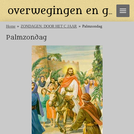
Ga
overwegingen en gebeden
direct
naar
de
Home
»
ZONDAGEN: DOOR HET C JAAR
»
Palmzondag
hoofdinhoud
Palmzondag