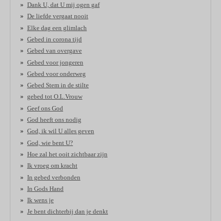
Dank U, dat U mij ogen gaf
De liefde vergaat nooit
Elke dag een glimlach
Gebed in corona tijd
Gebed van overgave
Gebed voor jongeren
Gebed voor onderweg
Gebed Stem in de stilte
gebed tot O.L.Vrouw
Geef ons God
God heeft ons nodig
God, ik wil U alles geven
God, wie bent U?
Hoe zal het ooit zichtbaar zijn
Ik vroeg om kracht
In gebed verbonden
In Gods Hand
Ik wens je
Je bent dichterbij dan je denkt