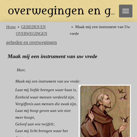
Ga
overwegingen en gebeden
direct
naar
de
Home
»
GEBEDEN EN
»
Maak mij een instrument van Uw
hoofdinhoud
OVERWEGINGEN
vrede
gebeden en overwegingen
Maak mij een instrument van uw vrede
Heer,
Maak mij een instrument van uw vrede:
Laat mij liefde brengen waar haat is,
Eenheid waar mensen verdeeld zijn,
Vergiffenis aan mensen die zwak zijn,
Laat mij hoop geven aan wie niet
meer hoopt,
Geloof aan wie twijfelt;
Laat mij licht brengen waar het