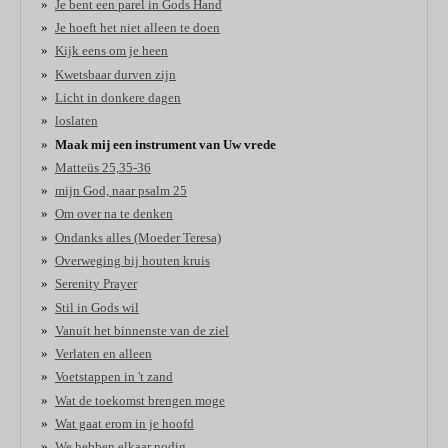
Je bent een parel in Gods Hand
Je hoeft het niet alleen te doen
Kijk eens om je heen
Kwetsbaar durven zijn
Licht in donkere dagen
loslaten
Maak mij een instrument van Uw vrede
Matteüs 25,35-36
mijn God, naar psalm 25
Om over na te denken
Ondanks alles (Moeder Teresa)
Overweging bij houten kruis
Serenity Prayer
Stil in Gods wil
Vanuit het binnenste van de ziel
Verlaten en alleen
Voetstappen in 't zand
Wat de toekomst brengen moge
Wat gaat erom in je hoofd
We hebben elkaar nodig