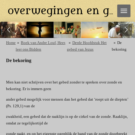
Ga
overwegingen en gebeden
direct
naar
de
hoofdinhoud
Home
»
Boek van Andre Louf, Heer,
»
Derde Hoofdstuk Het
»
De
leer ons Bidden
gebed van Jezus
bekoring
De bekoring
Men kan niet schrijven over het gebed zonder te spreken over zonde en
bekoring. Er is immers geen
ander gebed mogelijk voor mensen dan het gebed dat ‘roept uit de diepten’
(Ps. 129,1) van de
zwakheid, een gebed dat de raaklijn is op de cirkel van de zonde. Raaklijn,
omdat ze tegelijkertijd de
zonde raakt, en op het eigenste ogenblik de band van de zonde doorbreekt