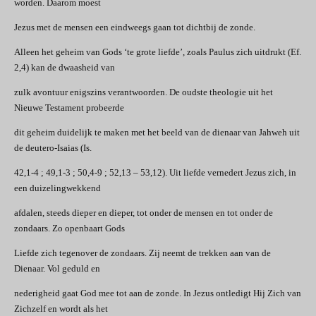
worden. Daarom moest
Jezus met de mensen een eindweegs gaan tot dichtbij de zonde.
Alleen het geheim van Gods ‘te grote liefde’, zoals Paulus zich uitdrukt (Ef.
2,4) kan de dwaasheid van
zulk avontuur enigszins verantwoorden. De oudste theologie uit het
Nieuwe Testament probeerde
dit geheim duidelijk te maken met het beeld van de dienaar van Jahweh uit
de deutero-Isaias (Is.
42,1-4 ; 49,1-3 ; 50,4-9 ; 52,13 – 53,12). Uit liefde vernedert Jezus zich, in
een duizelingwekkend
afdalen, steeds dieper en dieper, tot onder de mensen en tot onder de
zondaars. Zo openbaart Gods
Liefde zich tegenover de zondaars. Zij neemt de trekken aan van de
Dienaar. Vol geduld en
nederigheid gaat God mee tot aan de zonde. In Jezus ontledigt Hij Zich van
Zichzelf en wordt als het