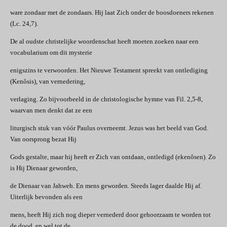
ware zondaar met de zondaars. Hij laat Zich onder de boosdoeners rekenen
(Lc. 24,7).
De al oudste christelijke woordenschat heeft moeten zoeken naar een
vocabularium om dit mysterie
enigszins te verwoorden. Het Nieuwe Testament spreekt van ontlediging
(Kenôsis), van vernedering,
verlaging. Zo bijvoorbeeld in de christologische hymne van Fil. 2,5-8,
waarvan men denkt dat ze een
liturgisch stuk van vóór Paulus overneemt. Jezus was het beeld van God.
Van oorsprong bezat Hij
Gods gestalte, maar hij heeft er Zich van ontdaan, ontledigd (ekenôsen). Zo
is Hij Dienaar geworden,
de Dienaar van Jahweh. En mens geworden. Steeds lager daalde Hij af.
Uiterlijk bevonden als een
mens, heeft Hij zich nog dieper vernederd door gehoorzaam te worden tot
de dood, en wel tot de