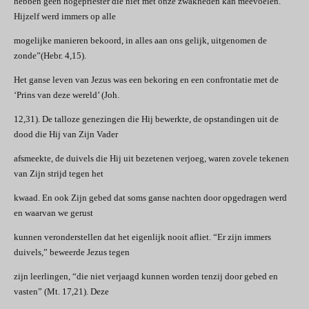
hebben geen hogepriester die niet met onze zwakheden kan meevoelen.
Hijzelf werd immers op alle
mogelijke manieren bekoord, in alles aan ons gelijk, uitgenomen de
zonde”(Hebr. 4,15).
Het ganse leven van Jezus was een bekoring en een confrontatie met de
‘Prins van deze wereld’ (Joh.
12,31). De talloze genezingen die Hij bewerkte, de opstandingen uit de
dood die Hij van Zijn Vader
afsmeekte, de duivels die Hij uit bezetenen verjoeg, waren zovele tekenen
van Zijn strijd tegen het
kwaad. En ook Zijn gebed dat soms ganse nachten door opgedragen werd
en waarvan we gerust
kunnen veronderstellen dat het eigenlijk nooit afliet. “Er zijn immers
duivels,” beweerde Jezus tegen
zijn leerlingen, “die niet verjaagd kunnen worden tenzij door gebed en
vasten” (Mt. 17,21). Deze