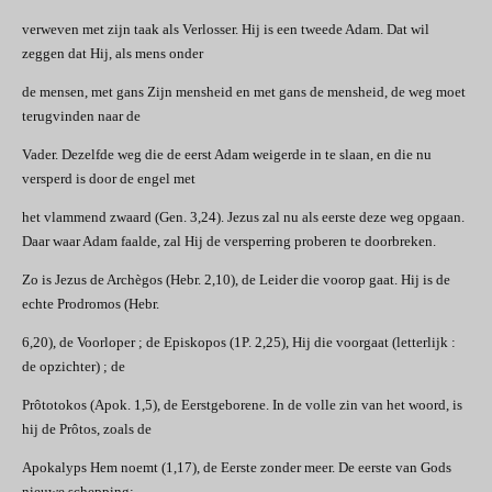
verweven met zijn taak als Verlosser. Hij is een tweede Adam. Dat wil
zeggen dat Hij, als mens onder
de mensen, met gans Zijn mensheid en met gans de mensheid, de weg moet
terugvinden naar de
Vader. Dezelfde weg die de eerst Adam weigerde in te slaan, en die nu
versperd is door de engel met
het vlammend zwaard (Gen. 3,24). Jezus zal nu als eerste deze weg opgaan.
Daar waar Adam faalde, zal Hij de versperring proberen te doorbreken.
Zo is Jezus de Archègos (Hebr. 2,10), de Leider die voorop gaat. Hij is de
echte Prodromos (Hebr.
6,20), de Voorloper ; de Episkopos (1P. 2,25), Hij die voorgaat (letterlijk :
de opzichter) ; de
Prôtotokos (Apok. 1,5), de Eerstgeborene. In de volle zin van het woord, is
hij de Prôtos, zoals de
Apokalyps Hem noemt (1,17), de Eerste zonder meer. De eerste van Gods
nieuwe schepping;