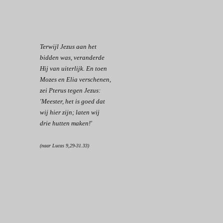
Terwijl Jezus aan het
bidden was, veranderde
Hij van uiterlijk. En toen
Mozes en Elia verschenen,
zei Pterus tegen Jezus:
'Meester, het is goed dat
wij hier zijn; laten wij
drie hutten maken!'
(naar Lucas 9,29-31.33)