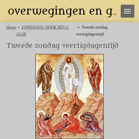
Ga
overwegingen en gebeden
direct
naar
de
Home
»
ZONDAGEN: DOOR HET C
»
Tweede zondag
hoofdinhoud
JAAR
veertigdagentijd
Tweede zondag veertigdagentijd