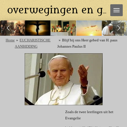
Ga
overwegingen en gebeden
direct
naar
de
hoofdinhoud
Home
»
EUCHARISTISCHE
»
Blijf bij ons Heer gebed van H. paus
AANBIDDING
Johannes Paulus II
Zoals de twee leerlingen uit het
Evangelie