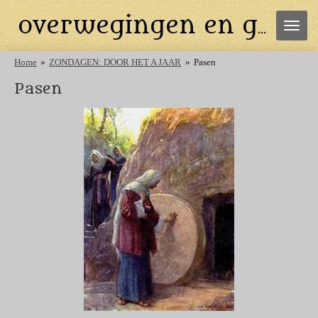
Ga
overwegingen en gebeden
direct
naar
de
Home
»
ZONDAGEN: DOOR HET A JAAR
»
Pasen
hoofdinhoud
Pasen