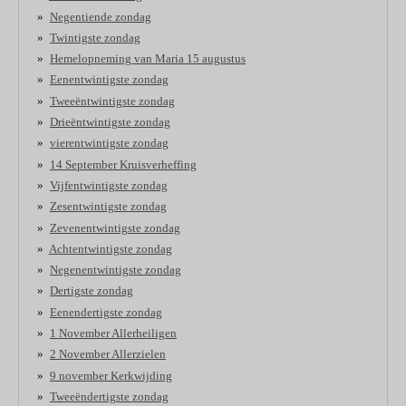
Negentiende zondag
Twintigste zondag
Hemelopneming van Maria 15 augustus
Eenentwintigste zondag
Tweeëntwintigste zondag
Drieëntwintigste zondag
vierentwintigste zondag
14 September Kruisverheffing
Vijfentwintigste zondag
Zesentwintigste zondag
Zevenentwintigste zondag
Achtentwintigste zondag
Negenentwintigste zondag
Dertigste zondag
Eenendertigste zondag
1 November Allerheiligen
2 November Allerzielen
9 november Kerkwijding
Tweeëndertigste zondag