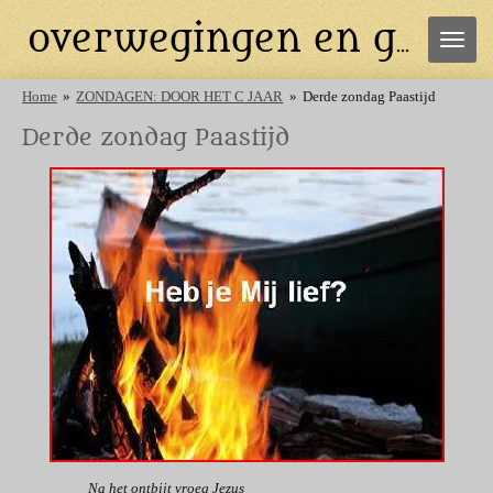
Ga
overwegingen en gebeden
direct
naar
de
Home
»
ZONDAGEN: DOOR HET C JAAR
»
Derde zondag Paastijd
hoofdinhoud
Derde zondag Paastijd
Na het ontbijt vroeg Jezus