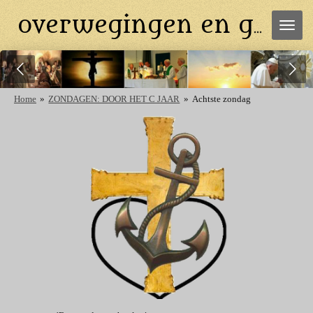
Ga
overwegingen en gebeden
direct
naar
de
hoofdinhoud
Home
»
ZONDAGEN: DOOR HET C JAAR
»
Achtste zondag