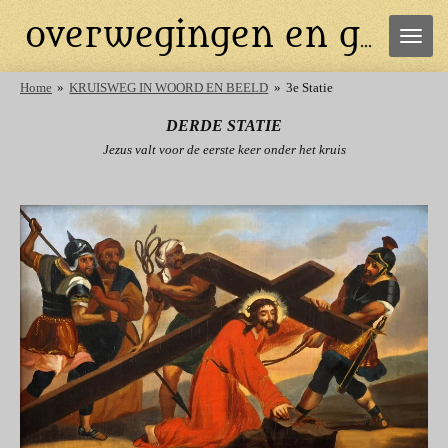
Ga
overwegingen en gebeden
direct
naar
de
Home
»
KRUISWEG IN WOORD EN BEELD
»
3e Statie
hoofdinhoud
DERDE STATIE
Jezus valt voor de eerste keer onder het kruis