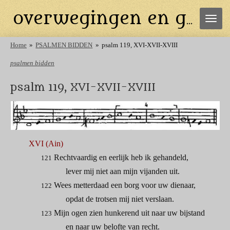
Ga
overwegingen en gebeden
direct
naar
de
Home
»
PSALMEN BIDDEN
»
psalm 119, XVI-XVII-XVIII
hoofdinhoud
psalmen bidden
psalm 119, XVI-XVII-XVIII
XVI (Ain)
Rechtvaardig en eerlijk heb ik gehandeld,
121
lever mij niet aan mijn vijanden uit.
Wees metterdaad een borg voor uw dienaar,
122
opdat de trotsen mij niet verslaan.
Mijn ogen zien hunkerend uit naar uw bijstand
123
en naar uw belofte van recht.