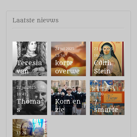
Laatste nieuws
25 jul 2025
24 jul 2025
23 jul 2025
15:50
15:34
16:26
Teresia
korte
Edith
van
overwe
Stein
Avila
gingen
22 jul 2025
29 jun 2025
21 mrt 2024
16:41
18:49
17:00
Thoma
Kom en
7
s
zie
smarte
Merton
n van
Maria
23 jan 2023
13:29