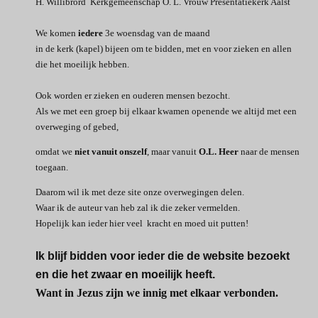
H. Willibrord Kerkgemeenschap O. L. Vrouw Presentatiekerk Aalst
We komen
iedere
3e woensdag van de maand
in de kerk (kapel) bijeen
om te bidden,
met en voor zieken en allen
die het moeilijk hebben.
Ook worden er zieken en ouderen mensen bezocht.
Als we met een groep bij elkaar kwamen openende we altijd met een
overweging of gebed,
omdat we
niet vanuit onszelf
,
maar vanuit
O.L. Heer
naar de mensen
toegaan.
Daarom wil ik met deze site onze overwegingen delen.
Waar ik de auteur van heb zal ik die zeker vermelden.
Hopelijk kan ieder hier veel kracht en moed uit putten!
Ik blijf bidden voor ieder die de website bezoekt
en die het zwaar en moeilijk heeft.
Want in Jezus zijn we innig met elkaar verbonden.