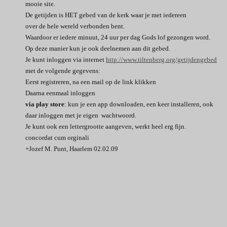
mooie site.
De getijden is HET gebed van de kerk waar je met iedereen
over de hele wereld verbonden bent.
Waardoor er iedere minuut, 24 uur per dag Gods lof gezongen word.
Op deze manier kun je ook deelnemen aan dit gebed.
Je kunt inloggen via internet
http://www.tiltenberg.org/getijdengebed
met de volgende gegevens:
Eerst registreren, na een mail op de link klikken
Daarna eenmaal inloggen
via play store
: kun je een app downloaden, een keer installeren, ook
daar inloggen met je eigen wachtwoord.
Je kunt ook een lettergrootte aangeven, werkt heel erg fijn.
concordat cum orginali
+Jozef M. Punt, Haarlem 02.02.09