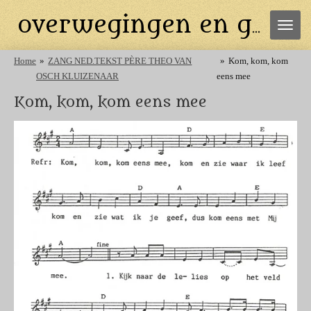
Ga
overwegingen en gebeden
direct
naar
de
Home
»
ZANG NED.TEKST PÈRE THEO VAN
»
Kom, kom, kom
hoofdinhoud
OSCH KLUIZENAAR
eens mee
Kom, kom, kom eens mee