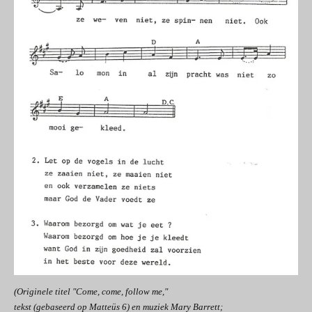
(Originele titel "Come, come, follow me,"
tekst (gebaseerd op Matteüs 6) en muziek Mary Barrett;