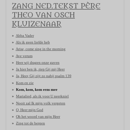
ZANG NED.TEKST PÈRE
THEO VAN OSCH
KLUIZENAAR
Abba Vader
Als ik geen liefde heb
Arise, come sing in the morning
Ave verum
Heer wij dragen onze gaven
Ja hier ben ik, riep Gij mij Heer
Ja, Heer, Gij zijt zo nabij psalm 139
Kom en zie
Kom, kom, kom eens mee
Marialied, als ik voor U neerkniel
Nooit zal Ik mijn volk vergeten
O, Heer mijn God
Oh het woord van mijn Heer
Zing tot de bergen