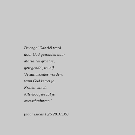
De engel Gabriël werd
door God gezonden naar
Maria. 'Ik groet je,
gezegende', zei hij.
'Je zult moeder worden,
want God is met je.
Kracht van de
Allerhoogste zal je
overschaduwen.'
(naar Lucas 1,26.28.31.35)