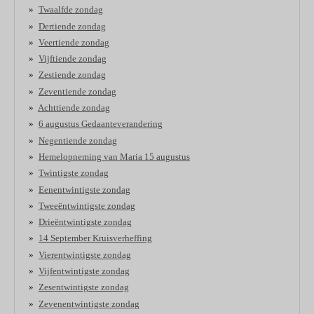
Twaalfde zondag
Dertiende zondag
Veertiende zondag
Vijftiende zondag
Zestiende zondag
Zeventiende zondag
Achttiende zondag
6 augustus Gedaanteverandering
Negentiende zondag
Hemelopneming van Maria 15 augustus
Twintigste zondag
Eenentwintigste zondag
Tweeëntwintigste zondag
Drieëntwintigste zondag
14 September Kruisverheffing
Vierentwintigste zondag
Vijfentwintigste zondag
Zesentwintigste zondag
Zevenentwintigste zondag