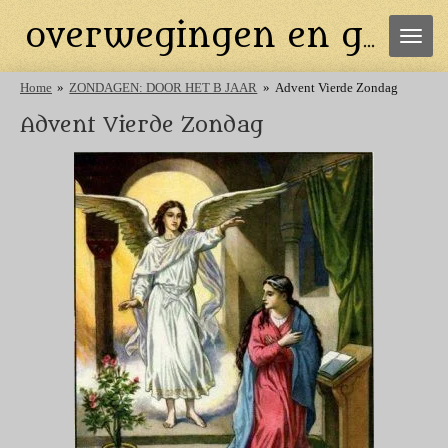
Ga
overwegingen en gebeden
direct
naar
de
Home
»
ZONDAGEN: DOOR HET B JAAR
»
Advent Vierde Zondag
hoofdinhoud
Advent Vierde Zondag