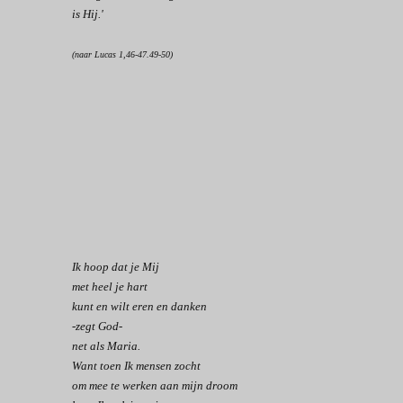
is Hij.'
(naar Lucas 1,46-47.49-50)
Ik hoop dat je Mij
met heel je hart
kunt en wilt eren en danken
-zegt God-
net als Maria.
Want toen Ik mensen zocht
om mee te werken aan mijn droom