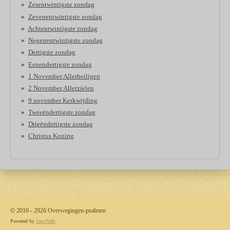
Zesentwintigste zondag
Zevenentwintigste zondag
Achtentwintigste zondag
Negenentwintigste zondag
Dertigste zondag
Eenendertigste zondag
1 November Allerheiligen
2 November Allerzielen
9 november Kerkwijding
Tweeëndertigste zondag
Drieëndertigste zondag
Christus Koning
© 2010 - 2026 Overwegingen-psalmen
Powered by
JouwWeb