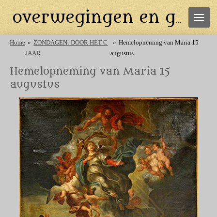
Ga
overwegingen en gebeden
direct
naar
de
Home
»
ZONDAGEN: DOOR HET C
»
Hemelopneming van Maria 15
hoofdinhoud
JAAR
augustus
Hemelopneming van Maria 15
augustus