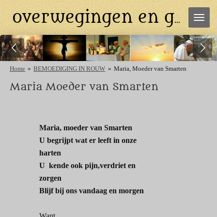
Ga
overwegingen en gebeden
direct
naar
de
hoofdinhoud
Home
»
BEMOEDIGING IN ROUW
»
Maria, Moeder van Smarten
Maria Moeder van Smarten
Maria, moeder van Smarten
U begrijpt wat er leeft in onze
harten
U kende ook pijn,verdriet en
zorgen
Blijf bij ons vandaag en morgen
Want…