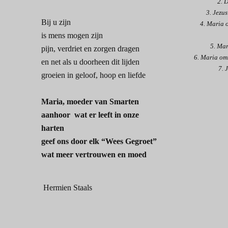
2. De
3. Jezus b
Bij u zijn
4. Maria ont
is mens mogen zijn
5. Maria
pijn, verdriet en zorgen dragen
6. Maria omhe
en net als u doorheen dit lijden
7. Je
groeien in geloof, hoop en liefde
Maria, moeder van Smarten
aanhoor wat er leeft in onze
harten
geef ons door elk “Wees Gegroet”
wat meer vertrouwen en moed
Hermien Staals