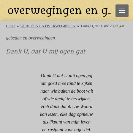
Ga
overwegingen en gebeden
direct
naar
de
Home
»
GEBEDEN EN OVERWEGINGEN
»
Dank U, dat U mij ogen gaf
hoofdinhoud
gebeden en overwegingen
Dank U, dat U mij ogen gaf
Dank U dat U mij ogen gaf
om goed mee rond te kijken
naar wie buiten de boot valt
of wie dreigt te bezwijken.
Heb dank dat ik Uw Woord
kan lezen, elke dag opnieuw
als ijkpunt van mijn leven
en rustpunt voor mijn ziel.