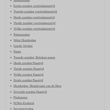
Aswoensdag
Eerste zondag veertigdagentijd
Tweede zondag veertigdagentijd
Derde zondag veertigdagentijd
Vierde zondag veertigdagentijd
Vijfde zondag veertigdagentijd
Palmzondag
Witte Donderdag
Goede Vrijdag
Pasen
Tweede zondag, Beloken pasen
Derde zondag Paastijd
Vierde zondag Paastijd
Vijfde zondag Paastijd
Zesde zondag Paastijd
Donderdag, Hemelvaart van de Heer
Zevende zondag Paastijd
Pinksteren
H.Drie-Eenheid
Sacramentsdag