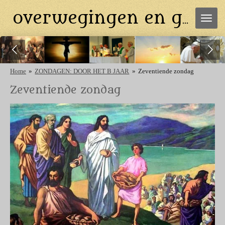
Ga
overwegingen en gebeden
direct
naar
de
hoofdinhoud
Home
»
ZONDAGEN: DOOR HET B JAAR
»
Zeventiende zondag
Zeventiende zondag