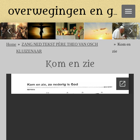
Ga
overwegingen en gebeden
direct
naar
de
hoofdinhoud
Home
»
ZANG NED.TEKST PÈRE THEO VAN OSCH
»
Kom en
KLUIZENAAR
zie
Kom en zie