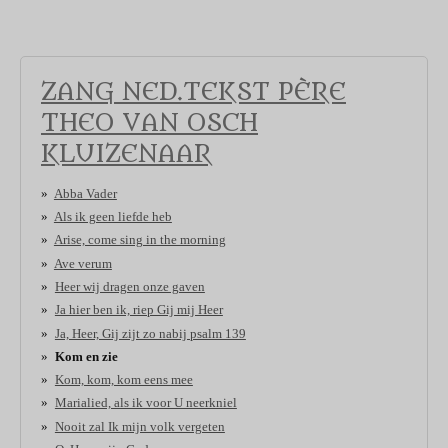
ZANG NED.TEKST PÈRE
THEO VAN OSCH
KLUIZENAAR
Abba Vader
Als ik geen liefde heb
Arise, come sing in the morning
Ave verum
Heer wij dragen onze gaven
Ja hier ben ik, riep Gij mij Heer
Ja, Heer, Gij zijt zo nabij psalm 139
Kom en zie
Kom, kom, kom eens mee
Marialied, als ik voor U neerkniel
Nooit zal Ik mijn volk vergeten