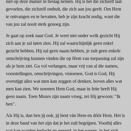
niet op deze manier in beslag nemen. Hij is het die zichzelf laat
gevoelen, die zichzelf onthult, die zich aan jou geeft. Om Hem
te ontvangen en te bevatten, heb je zijn kracht nodig, want die
van jou zal nooit sterk genoeg zijn.
Je gaat op zoek naar God. Je weet niet onder welk gezicht Hij
zich aan je zal laten zien. Hij zal waarschijnlijk geen enkel
gezicht hebben, Hij zal geen naam hebben, je zult geen enkele
omschrijving kunnen vinden die op Hem van toepassing zal zijn
als je hem ziet. Ga vol verlangen, maar vrij van al die namen,
voorstellingen, omschrijvingen, visioenen. God is God, Hij
overstijgt alles wat men kan zeggen of denken, boven alles wat
men kan zien. We noemen Hem God, maar in feite heeft Hij
geen naam. Toen Mozes zijn naam vroeg, zei Hij gewoon: "Ik
ben".
Als Hij is, dan ben jij ook, jij bent ván Hem en dóór Hem. Het is
in deze band van het zijn dat je het zult begrijpen. Voorbij alles
wat kan worden bedacht en gezegd, in het wezen, in het zich