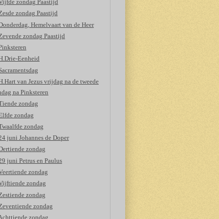
Vijfde zondag Paastijd
Zesde zondag Paastijd
Donderdag, Hemelvaart van de Heer
Zevende zondag Paastijd
Pinksteren
H.Drie-Eenheid
Sacramentsdag
H.Hart van Jezus vrijdag na de tweede
ndag na Pinksteren
Tiende zondag
Elfde zondag
Twaalfde zondag
24 juni Johannes de Doper
Dertiende zondag
29 juni Petrus en Paulus
Veertiende zondag
Vijftiende zondag
Zestiende zondag
Zeventiende zondag
Achttiende zondag