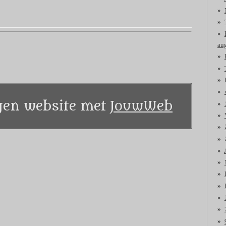
au
en website met
JouwWeb