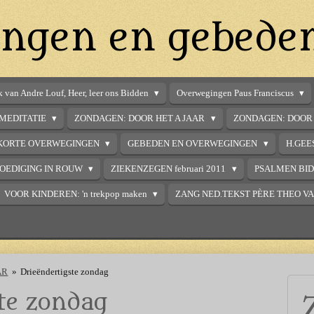
ngen en gebede
 van Andre Louf, Heer, leer ons Bidden
Overwegingen Paus Franciscus
MEDITATIE
ZONDAGEN: DOOR HET A JAAR
ZONDAGEN: DOOR 
KORTE OVERWEGINGEN
GEBEDEN EN OVERWEGINGEN
H.GEE
OEDIGING IN ROUW
ZIEKENZEGEN februari 2011
PSALMEN BI
VOOR KINDEREN: 'n trekpop maken
ZANG NED.TEKST PÈRE THEO V
AR
»
Drieëndertigste zondag
te zondag