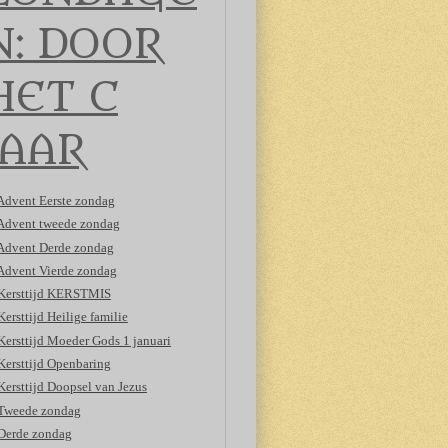
N: DOOR
HET C
JAAR
Advent Eerste zondag
Advent tweede zondag
Advent Derde zondag
Advent Vierde zondag
Kersttijd KERSTMIS
Kersttijd Heilige familie
Kersttijd Moeder Gods 1 januari
Kersttijd Openbaring
Kersttijd Doopsel van Jezus
Tweede zondag
Derde zondag