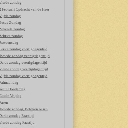
Vierde zondag
2 Februari Opdracht van de Heer
Vijfde zondag
Zesde Zondag
Zevende zondag
Achtste zondag
Aswoensdag
Eerste zondag veertigdagentijd
Tweede zondag veertigdagentijd
Derde zondag veertigdagentijd
Vierde zondag veertigdagentijd
Vijfde zondag veertigdagentijd
Palmzondag
Witte Donderdag
Goede Vrijdag
Pasen
Tweede zondag, Beloken pasen
Derde zondag Paastijd
Vierde zondag Paastijd