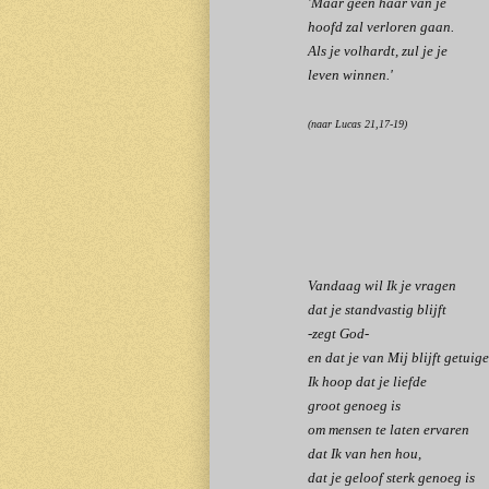
'Maar geen haar van je
hoofd zal verloren gaan.
Als je volhardt, zul je je
leven winnen.'
(naar Lucas 21,17-19)
Vandaag wil Ik je vragen
dat je standvastig blijft
-zegt God-
en dat je van Mij blijft getuige
Ik hoop dat je liefde
groot genoeg is
om mensen te laten ervaren
dat Ik van hen hou,
dat je geloof sterk genoeg is