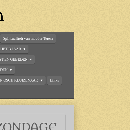
n
Spiritualiteit van moeder Teresa
HET B JAAR
ST EN GEBEDEN
DDEN
AN OSCH KLUIZENAAR
Links
ZONDAGE