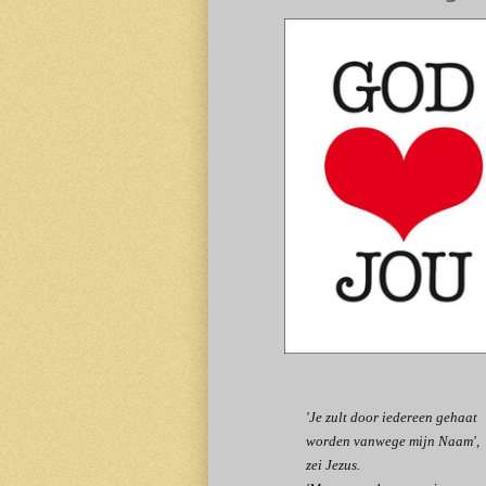
'Je zult door iedereen gehaat
worden vanwege mijn Naam',
zei Jezus.