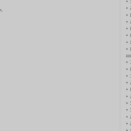
n,
zo