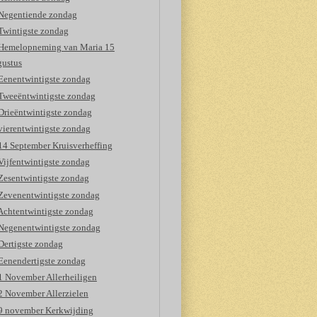
Negentiende zondag
Twintigste zondag
Hemelopneming van Maria 15
gustus
Eenentwintigste zondag
Tweeëntwintigste zondag
Drieëntwintigste zondag
vierentwintigste zondag
14 September Kruisverheffing
Vijfentwintigste zondag
Zesentwintigste zondag
Zevenentwintigste zondag
Achtentwintigste zondag
Negenentwintigste zondag
Dertigste zondag
Eenendertigste zondag
1 November Allerheiligen
2 November Allerzielen
9 november Kerkwijding