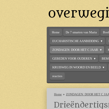
Ga
overwegi
direct
naar
de
hoofdinhoud
Home
De 7 smarten van Maria
Boek
EUCHARISTISCHE AANBIDDING
ZONDAGEN: DOOR HET C JAAR
GEBEDEN VOOR OUDEREN
BEM
KRUISWEG IN WOORD EN BEELD
reacties
Home
»
ZONDAGEN: DOOR HET C JA
Drieëndertigs