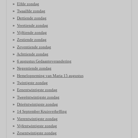
Elfde zondag
Twaalfde zondag
Dertiende zondag
Veertiende zondag
Vijftiende zondag
Zestiende zondag
Zeventiende zondag
Achttiende zondag
6 augustus Gedaanteverandering
Negentiende zondag
Hemelopneming van Maria 15 augustus
Twintigste zondag
Eenentwintigste zondag
Tweeëntwintigste zondag
Drieëntwintigste zondag
14 September Kruisverheffing
Vierentwintigste zondag
Vijfentwintigste zondag
Zesentwintigste zondag