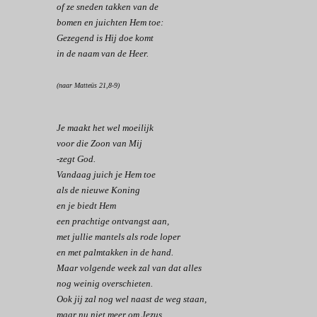
of ze sneden takken van de
bomen en juichten Hem toe:
Gezegend is Hij doe komt
in de naam van de Heer.
(naar Matteüs 21,8-9)
Je maakt het wel moeilijk
voor die Zoon van Mij
-zegt God.
Vandaag juich je Hem toe
als de nieuwe Koning
en je biedt Hem
een prachtige ontvangst aan,
met jullie mantels als rode loper
en met palmtakken in de hand.
Maar volgende week zal van dat alles
nog weinig overschieten.
Ook jij zal nog wel naast de weg staan,
maar nu niet meer om Jezus