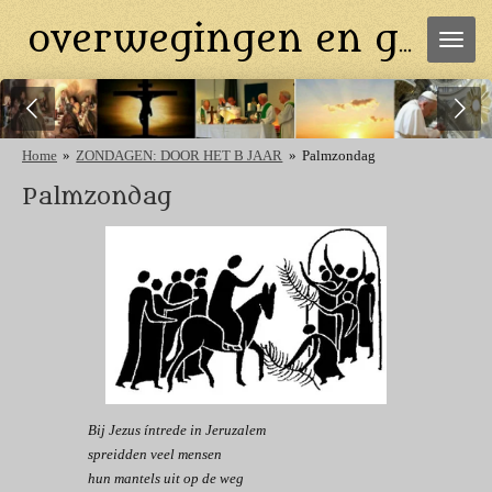
Ga
overwegingen en gebeden
direct
naar
de
hoofdinhoud
Home
»
ZONDAGEN: DOOR HET B JAAR
»
Palmzondag
Palmzondag
Bij Jezus íntrede in Jeruzalem
spreidden veel mensen
hun mantels uit op de weg