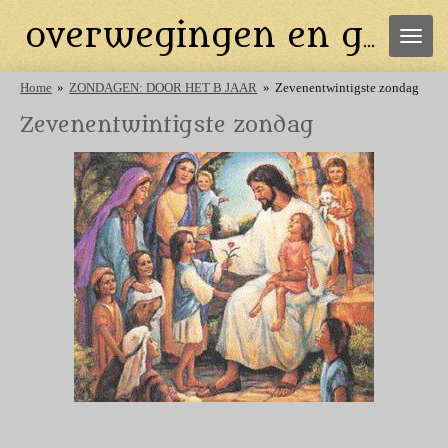
Ga
overwegingen en gebeden
direct
naar
de
Home
»
ZONDAGEN: DOOR HET B JAAR
»
Zevenentwintigste zondag
hoofdinhoud
Zevenentwintigste zondag