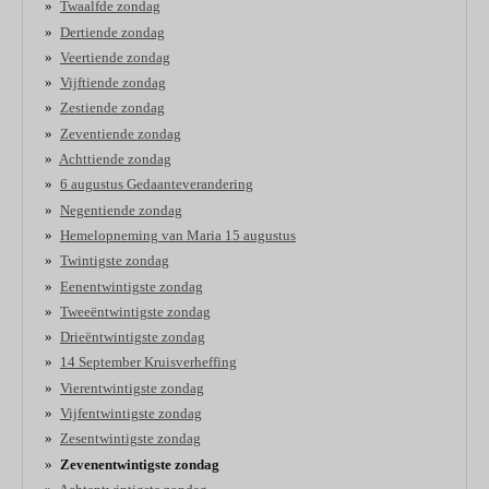
Twaalfde zondag
Dertiende zondag
Veertiende zondag
Vijftiende zondag
Zestiende zondag
Zeventiende zondag
Achttiende zondag
6 augustus Gedaanteverandering
Negentiende zondag
Hemelopneming van Maria 15 augustus
Twintigste zondag
Eenentwintigste zondag
Tweeëntwintigste zondag
Drieëntwintigste zondag
14 September Kruisverheffing
Vierentwintigste zondag
Vijfentwintigste zondag
Zesentwintigste zondag
Zevenentwintigste zondag