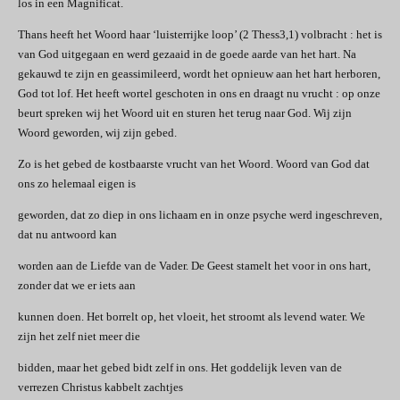
los in een Magnificat.
Thans heeft het Woord haar ‘luisterrijke loop’ (2 Thess3,1) volbracht : het is
van God uitgegaan en werd gezaaid in de goede aarde van het hart. Na
gekauwd te zijn en geassimileerd, wordt het opnieuw aan het hart herboren,
God tot lof. Het heeft wortel geschoten in ons en draagt nu vrucht : op onze
beurt spreken wij het Woord uit en sturen het terug naar God. Wij zijn
Woord geworden, wij zijn gebed.
Zo is het gebed de kostbaarste vrucht van het Woord. Woord van God dat
ons zo helemaal eigen is
geworden, dat zo diep in ons lichaam en in onze psyche werd ingeschreven,
dat nu antwoord kan
worden aan de Liefde van de Vader. De Geest stamelt het voor in ons hart,
zonder dat we er iets aan
kunnen doen. Het borrelt op, het vloeit, het stroomt als levend water. We
zijn het zelf niet meer die
bidden, maar het gebed bidt zelf in ons. Het goddelijk leven van de
verrezen Christus kabbelt zachtjes