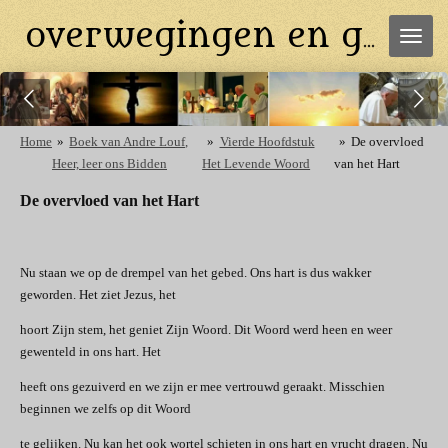
Ga
overwegingen en gebeden
direct
naar
de
hoofdinhoud
Home
»
Boek van Andre Louf,
»
Vierde Hoofdstuk
»
De overvloed
Heer, leer ons Bidden
Het Levende Woord
van het Hart
De overvloed van het Hart
Nu staan we op de drempel van het gebed. Ons hart is dus wakker
geworden. Het ziet Jezus, het
hoort Zijn stem, het geniet Zijn Woord. Dit Woord werd heen en weer
gewenteld in ons hart. Het
heeft ons gezuiverd en we zijn er mee vertrouwd geraakt. Misschien
beginnen we zelfs op dit Woord
te gelijken. Nu kan het ook wortel schieten in ons hart en vrucht dragen. Nu