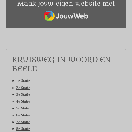
Maak jouw eigen website met
JouwWeb
KRUISWEG IN WOORD EN
BEELD
1e Statie
2e Statie
3e Statie
4e Statie
5e Statie
6e Statie
7e Statie
8e Statie