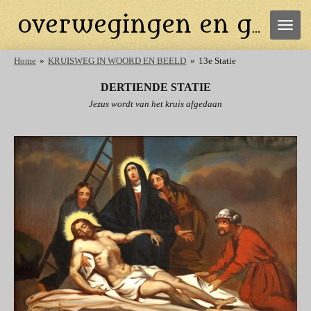
Ga
overwegingen en gebeden
direct
naar
de
Home
»
KRUISWEG IN WOORD EN BEELD
»
13e Statie
hoofdinhoud
DERTIENDE STATIE
Jezus wordt van het kruis afgedaan