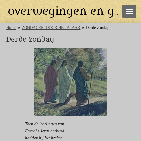
Ga
overwegingen en gebeden
direct
naar
de
Home
»
ZONDAGEN: DOOR HET A JAAR
»
Derde zondag
hoofdinhoud
Derde zondag
Toen de leerlingen van
Emmaüs Jezus herkend
hadden bij het breken