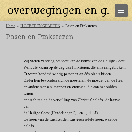
Ga
overwegingen en gebeden
direct
naar
de
Home
»
H.GEEST EN GEBEDEN
»
Pasen en Pinksteren
hoofdinhoud
Pasen en Pinksteren
Wij vieren vandaag het feest van de komst van de Heilige Geest.
Want die kwam op de dag van Pinksteren, die al is aangebroken.
Er waren honderdtwintig personen op één plaats bijeen.
Onder hen bevonden zich de apostelen, de moeder van de Heer
en andere mensen, mannen en vrouwen, die aan het bidden
waren
en wachtten op de vervulling van Christus' belofte, de komst
van
de Heilige Geest (Handelingen 2,1 en 1,14-15)
De hoop van de wachtenden was geen ijdele hoop, want de
belofte