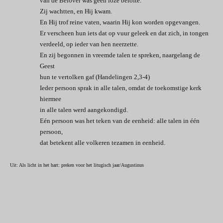
van de Belover was geen loze belofte.
Zij wachtten, en Hij kwam.
En Hij trof reine vaten, waarin Hij kon worden opgevangen.
Er verscheen hun iets dat op vuur geleek en dat zich, in tongen
verdeeld,
op ieder van hen neerzette.
En zij begonnen in vreemde talen te spreken, naargelang de
Geest
hun te vertolken gaf (Handelingen 2,3-4)
Ieder persoon sprak in alle talen, omdat de toekomstige kerk
hiermee
in alle talen werd aangekondigd.
Eén persoon was het teken van de eenheid: alle talen in één
persoon,
dat betekent alle volkeren tezamen in eenheid.
Uit: Als licht in het hart: preken voor het litugisch jaar/Augustinus