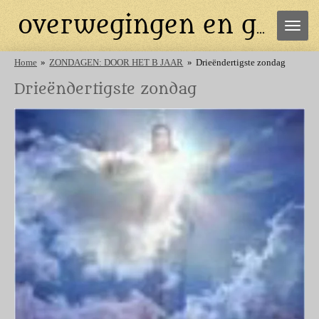
Ga
overwegingen en gebeden
direct
naar
de
Home
»
ZONDAGEN: DOOR HET B JAAR
»
Drieëndertigste zondag
hoofdinhoud
Drieëndertigste zondag