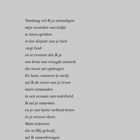
Vandaag wil Ik je uitnodigen
mijn woorden van liefde
te laten spreken
in het diepste van je hart
-zegt God-
en te ervaren dat Ik je
een bron van vreugde aanreik
die nooit zal opdrogen.
En later, wanneer je sterft,
zal Ik de rivier van je leven
laten uitmonden
in een oceaan van tederheid.
Ik zal je omarmen
en je van harte welkom heten
in je nieuwe thuis.
Want iedereen
die in Mij gelooft,
zal Ik samenbrengen