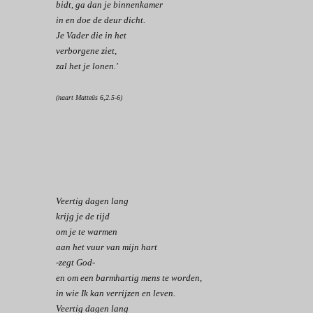
bidt,
ga dan je binnenkamer
in en
doe de deur dicht.
Je Vader die in het
verborgene
ziet,
zal het je lonen.'
(naart Matteüs 6,2.5-6)
Veertig dagen lang
krijg je de tijd
om je te warmen
aan het vuur van mijn hart
-zegt God-
en om een barmhartig mens te worden,
in wie Ik kan verrijzen en leven.
Veertig dagen lang