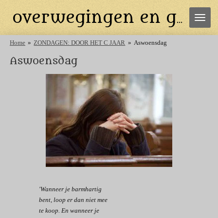
Ga
overwegingen en gebeden
direct
naar
de
Home
»
ZONDAGEN: DOOR HET C JAAR
»
Aswoensdag
hoofdinhoud
Aswoensdag
'Wanneer je barmhartig
bent,
loop er dan niet mee
te koop.
En wanneer je