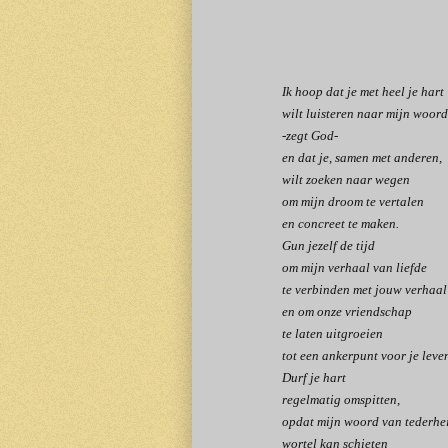
Ik hoop dat je met heel je hart
wilt luisteren naar mijn woord
-zegt God-
en dat je, samen met anderen,
wilt zoeken naar wegen
om mijn droom te vertalen
en concreet te maken.
Gun jezelf de tijd
om mijn verhaal van liefde
te verbinden met jouw verhaal
en om onze vriendschap
te laten uitgroeien
tot een ankerpunt voor je leve
Durf je hart
regelmatig omspitten,
opdat mijn woord van tederhe
wortel kan schieten