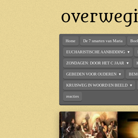
Ga
overwegi
direct
naar
de
hoofdinhoud
Home
De 7 smarten van Maria
Boek
EUCHARISTISCHE AANBIDDING
ZONDAGEN: DOOR HET C JAAR
GEBEDEN VOOR OUDEREN
BEM
KRUISWEG IN WOORD EN BEELD
reacties