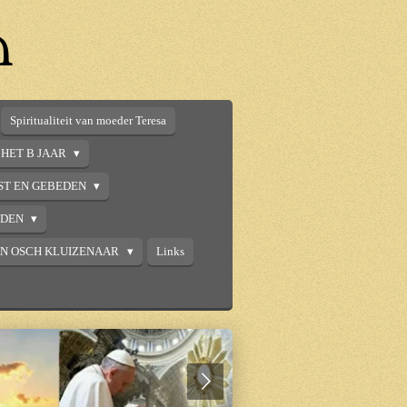
n
Spiritualiteit van moeder Teresa
HET B JAAR
ST EN GEBEDEN
DDEN
AN OSCH KLUIZENAAR
Links