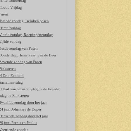
Witte Donderdag
Goede Vrijdag
Pasen
Tweede zondag, Beloken pasen
Derde zondag
Vierde zondag, Roepingenzondag
Vijfde zondag
Zesde zondag van Pasen
Donderdag, Hemelvaart van de Heer
Zevende zondag van Pasen
Pinksteren
H.Drie-Eenheid
Sacramentsdag
H.Hart van Jezus vrijdag na de tweede
ndag na Pinksteren
Twaalfde zondag door het jaar
24 juni Johannes de Doper
Dertiende zondag door het jaar
29 juni Petrus en Paulus
Veertiende zondag