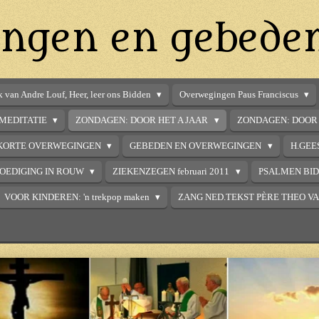
ngen en gebede
 van Andre Louf, Heer, leer ons Bidden
Overwegingen Paus Franciscus
MEDITATIE
ZONDAGEN: DOOR HET A JAAR
ZONDAGEN: DOOR 
KORTE OVERWEGINGEN
GEBEDEN EN OVERWEGINGEN
H.GEE
OEDIGING IN ROUW
ZIEKENZEGEN februari 2011
PSALMEN BI
VOOR KINDEREN: 'n trekpop maken
ZANG NED.TEKST PÈRE THEO V