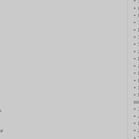
zo
n.
id