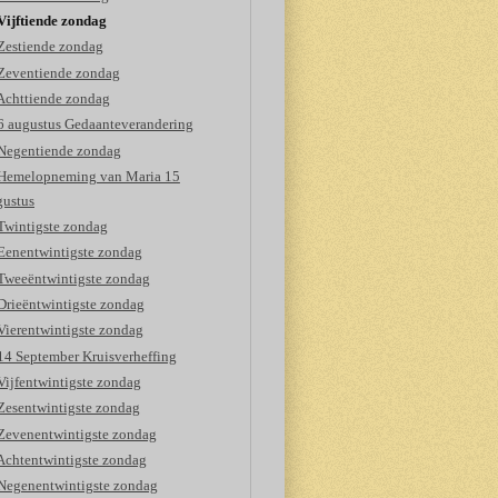
Vijftiende zondag
Zestiende zondag
Zeventiende zondag
Achttiende zondag
6 augustus Gedaanteverandering
Negentiende zondag
Hemelopneming van Maria 15
gustus
Twintigste zondag
Eenentwintigste zondag
Tweeëntwintigste zondag
Drieëntwintigste zondag
Vierentwintigste zondag
14 September Kruisverheffing
Vijfentwintigste zondag
Zesentwintigste zondag
Zevenentwintigste zondag
Achtentwintigste zondag
Negenentwintigste zondag