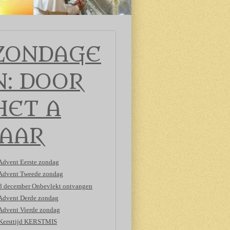
ZONDAGE
N: DOOR
HET A
JAAR
Advent Eerste zondag
Advent Tweede zondag
8 december Onbevlekt ontvangen
Advent Derde zondag
Advent Vierde zondag
Kersttijd KERSTMIS