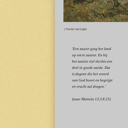
( Vincent van Gogh)
'Een zaaier ging het land
op om te zaaien. En bij
het zaaien viel slechts een
deel in goede aarde. Dat
is degene die het woord
van God hoort en begrijpt
en vrucht zal dragen.'
(naar Matteüs 13,3.8.23)