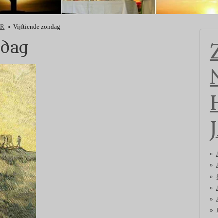
AR
»
Vijftiende zondag
ndag