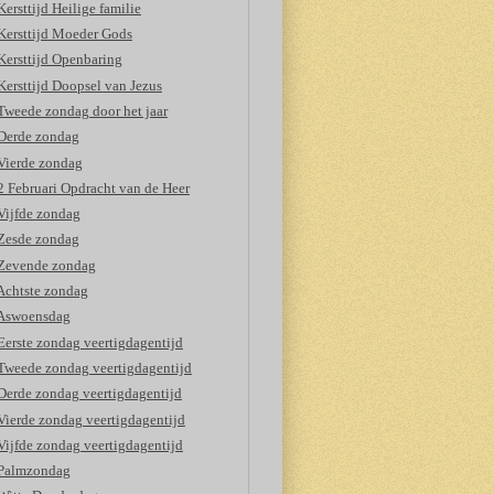
Kersttijd Heilige familie
Kersttijd Moeder Gods
Kersttijd Openbaring
Kersttijd Doopsel van Jezus
Tweede zondag door het jaar
Derde zondag
Vierde zondag
2 Februari Opdracht van de Heer
Vijfde zondag
Zesde zondag
Zevende zondag
Achtste zondag
Aswoensdag
Eerste zondag veertigdagentijd
Tweede zondag veertigdagentijd
Derde zondag veertigdagentijd
Vierde zondag veertigdagentijd
Vijfde zondag veertigdagentijd
Palmzondag