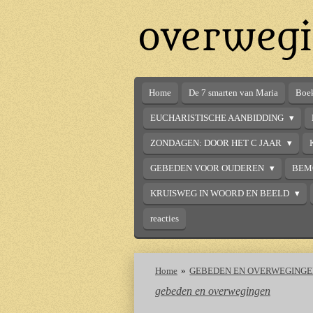
Ga
overwegi
direct
naar
de
hoofdinhoud
Home
De 7 smarten van Maria
Boek
EUCHARISTISCHE AANBIDDING
ZONDAGEN: DOOR HET C JAAR
GEBEDEN VOOR OUDEREN
BEM
KRUISWEG IN WOORD EN BEELD
reacties
Home
»
GEBEDEN EN OVERWEGING
gebeden en overwegingen