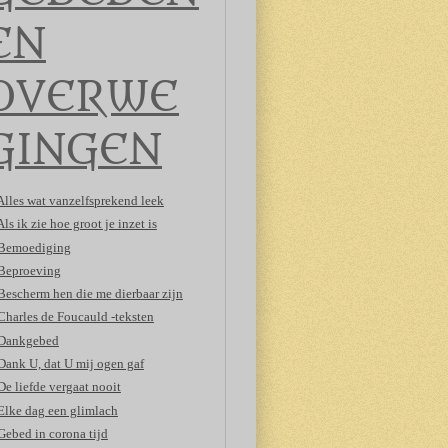
EN
OVERWE
GINGEN
Alles wat vanzelfsprekend leek
Als ik zie hoe groot je inzet is
Bemoediging
Beproeving
Bescherm hen die me dierbaar zijn
Charles de Foucauld -teksten
Dankgebed
Dank U, dat U mij ogen gaf
De liefde vergaat nooit
Elke dag een glimlach
Gebed in corona tijd