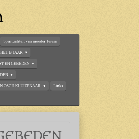
n
Spiritualiteit van moeder Teresa
HET B JAAR
ST EN GEBEDEN
DDEN
AN OSCH KLUIZENAAR
Links
GEBEDEN