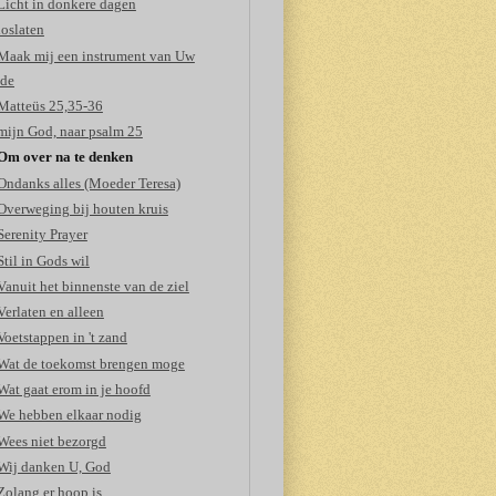
Licht in donkere dagen
loslaten
Maak mij een instrument van Uw
ede
Matteüs 25,35-36
mijn God, naar psalm 25
Om over na te denken
Ondanks alles (Moeder Teresa)
Overweging bij houten kruis
Serenity Prayer
Stil in Gods wil
Vanuit het binnenste van de ziel
Verlaten en alleen
Voetstappen in 't zand
Wat de toekomst brengen moge
Wat gaat erom in je hoofd
We hebben elkaar nodig
Wees niet bezorgd
Wij danken U, God
Zolang er hoop is