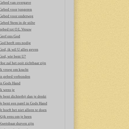
Gebed van overgave
Gebed voor jongeren
Gebed voor onderweg
Gebed Stem in de stilte
gebed tot O.L.Vrouw
Geef ons God
God heeft ons nodig
God, ik wil U alles geven
God, wie bent U?
Hoe zal het ooit zichtbaar zijn
Ik vroeg om kracht
In gebed verbonden
In Gods Hand
Ik wens je
Je bent dichterbij dan je denkt
Je bent een parel in Gods Hand
Je hoeft het niet alleen te doen
Kijk eens om je heen
Kwetsbaar durven zijn