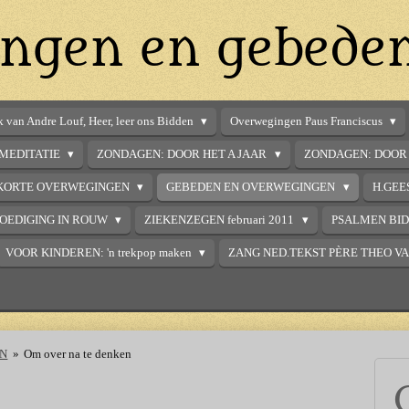
ngen en gebede
 van Andre Louf, Heer, leer ons Bidden
Overwegingen Paus Franciscus
MEDITATIE
ZONDAGEN: DOOR HET A JAAR
ZONDAGEN: DOOR 
KORTE OVERWEGINGEN
GEBEDEN EN OVERWEGINGEN
H.GEE
OEDIGING IN ROUW
ZIEKENZEGEN februari 2011
PSALMEN BI
VOOR KINDEREN: 'n trekpop maken
ZANG NED.TEKST PÈRE THEO V
EN
»
Om over na te denken