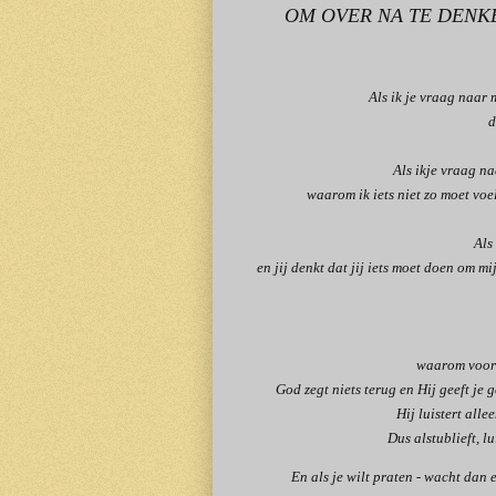
OM OVER NA TE DENK
Als ik je vraag naar m
d
Als ikje vraag naa
waarom ik iets niet zo moet voel
Als
en jij denkt dat jij iets moet doen om m
waarom voor 
God zegt niets terug en Hij geeft je 
Hij luistert alle
Dus alstublieft, l
En als je wilt praten - wacht dan e