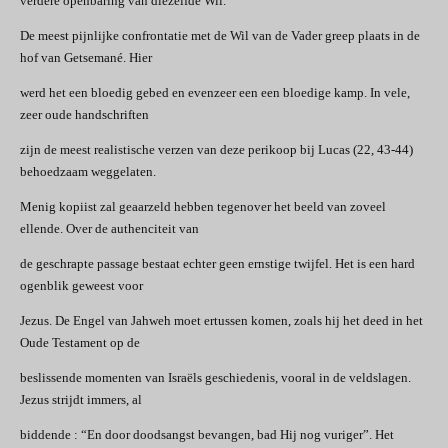
verdere openbaring van diezelfde Wil.
De meest pijnlijke confrontatie met de Wil van de Vader greep plaats in de
hof van Getsemané. Hier
werd het een bloedig gebed en evenzeer een een bloedige kamp. In vele,
zeer oude handschriften
zijn de meest realistische verzen van deze perikoop bij Lucas (22, 43-44)
behoedzaam weggelaten.
Menig kopiist zal geaarzeld hebben tegenover het beeld van zoveel
ellende. Over de authenciteit van
de geschrapte passage bestaat echter geen ernstige twijfel. Het is een hard
ogenblik geweest voor
Jezus. De Engel van Jahweh moet ertussen komen, zoals hij het deed in het
Oude Testament op de
beslissende momenten van Israëls geschiedenis, vooral in de veldslagen.
Jezus strijdt immers, al
biddende : “En door doodsangst bevangen, bad Hij nog vuriger”. Het