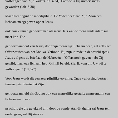
volbrengen van Zijn Vader (Joh. 4,34). Daartoe is Hij immers mens
geworden (Joh. 6,38).
Maar hier begint de moeilijkheid. De Vader heeft aan Zijn Zoon een
lichaam meegegeven opdat Jezus
ook zou kunnen gehoorzamen als mens. Iets wat de mens sinds Adam niet
meer kon. Die
gehoorzaamheid van Jezus, door zijn menselijk lichaam heen, zal zelfs het
Offer worden van het Nieuwe Verbond. Bij zijn intrede in de wereld sprak
Jezus volgens de brief aan de Hebreeën : “Offers noch gaven hebt Gij
gewild, maar een lichaam hebt Gij mij bereid. Zie, Ik kom om Uw wil te
volbrengen” (10, 5-7).
Voor Jezus wordt dit een zeer pijnlijke ervaring. Onze verlossing bestaat
immers juist hierin dat Zijn
gehoorzaamheid als God nu ook een menselijke gestalte aanneemt, in een
lichaam en in een
psychologie die getekend zijn door de zonde. Aan dit drama zal Jezus ten
onder gaan, zal Hij sterven