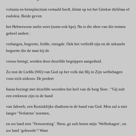
volunta en beneplacitum vertaald heeft, klimt op tot het Griekse thèlèma of
eudokia. Beide geven
het Hebreeuwse rasôn weer (soms ook hps). Nu is die sfeer van die termen
geheel anders :
verlangen, begeerte, liefde, vreugde. Ook het verliefd zijn en de seksuele
begeerte die de man bij de
vrouw brengt, worden door dezelfde begrippen aangeduid.
Zo rust de Liefde (Wil) van God op het volk dat Hij in Zijn welbehagen
voor zich uitkoos. De profeet
Isaias bezingt met dezelfde woorden het heil van de berg Sion : “Gij zult
een erekroon zijn in de hand
van Jahweh, een Koninklijke diadeem in de hand van God. Men zal u niet
langer ‘Verlatene’ noemen,
en uw land niet ‘Verwoesting’. Neen, ge zult heten mijn ‘Welbehagen’, en
uw land ‘gehuwde’! Want