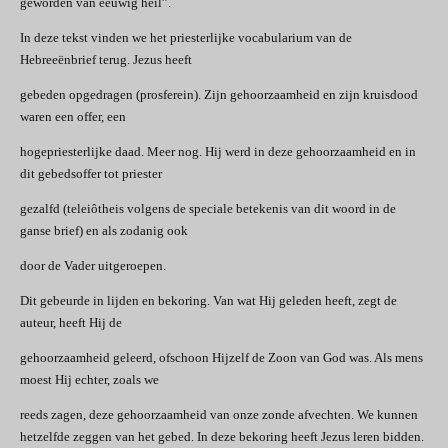
geworden van eeuwig heil”.
In deze tekst vinden we het priesterlijke vocabularium van de
Hebreeënbrief terug. Jezus heeft
gebeden opgedragen (prosferein). Zijn gehoorzaamheid en zijn kruisdood
waren een offer, een
hogepriesterlijke daad. Meer nog. Hij werd in deze gehoorzaamheid en in
dit gebedsoffer tot priester
gezalfd (teleiôtheis volgens de speciale betekenis van dit woord in de
ganse brief) en als zodanig ook
door de Vader uitgeroepen.
Dit gebeurde in lijden en bekoring. Van wat Hij geleden heeft, zegt de
auteur, heeft Hij de
gehoorzaamheid geleerd, ofschoon Hijzelf de Zoon van God was. Als mens
moest Hij echter, zoals we
reeds zagen, deze gehoorzaamheid van onze zonde afvechten. We kunnen
hetzelfde zeggen van het gebed. In deze bekoring heeft Jezus leren bidden.