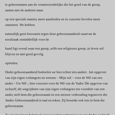
te gehoorzamen aan de verantwoordelijke die het goed van de groep,
samen met de anderen maar
op een speciale manier, moet aanduiden en in concrete bevelen moet
omzetten. We hebben
natuurlijk geen bezwaren tegen deze gehoorzaamheid waarvan de
noodzaak onmiddellijk voor de
hand ligt overal waar een groep, zelfs een religieuze groep, in leven wil
blijven en met goed gevolg
optreden.
Onder gehoorzaamheid bedoelen we hier echter iets anders : het opgeven
van zijn eigen verlangens en wensen – Mijn wil – voor de Wil van een
ander – Uw Wil -, hier concreet voor de Wil van de Vader. Dit opgeven van
zichzelf, dit wegcijferen van zijn eigen verlangens ten voordele van een
ander, stelt hem die gehoorzaamt in een nieuwe verhouding tegenover die
Ander. Gehoorzaamheid is taal en teken. Zij bewerkt ook iets in hem die
gehoorzaamt.
Ze zet zijn leven helemaal open voor het verlangen van een Ander, en bindt