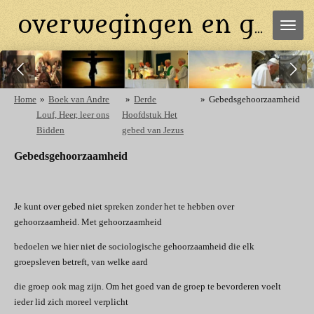
Ga
overwegingen en gebeden
direct
naar
de
hoofdinhoud
Home
»
Boek van Andre
»
Derde
»
Gebedsgehoorzaamheid
Louf, Heer, leer ons
Hoofdstuk Het
Bidden
gebed van Jezus
Gebedsgehoorzaamheid
Je kunt over gebed niet spreken zonder het te hebben over
gehoorzaamheid. Met gehoorzaamheid
bedoelen we hier niet de sociologische gehoorzaamheid die elk
groepsleven betreft, van welke aard
die groep ook mag zijn. Om het goed van de groep te bevorderen voelt
ieder lid zich moreel verplicht