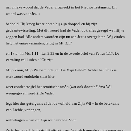
na, unieke woord dat de Vader uitspreekt in het Nieuwe Testament. Dit
woord was voor Jezus
bedoeld. Hij kreeg het te horen bij zijn doopsel en bij zijn
gedaantewisseling. Met dit woord had de Vader ook alles gezegd wat Hij te
zeggen had. Alle andere woorden zijn nu aan Jezus overgelaten. Wij vinden
het, met enige varianten, terug in Mt. 3,17
en 17,5 ; in Mc. 1,11 ; Lc. 3,33 en in de tweede brief van Petrus 1,17. De
vertaling zal luiden : “Gij zijt
Mijn Zoon, Mijn Welbeminde, in U is Mijn liefde”. Achter het Griekse
werkwoord eudokein staat hier
weer zonder twijfel het semitische rasôn (wat ook door thèlèma-Wil
weergegeven wordt). De Vader
legt hier dus getuigenis af dat de volheid van Zijn Wil – in de betekenis
van Liefde, verlangen,
welbehagen – rust op Zijn welbeminde Zoon.
Zo is Jezus zelf de plaats bij uitstek waar God zich openbaart, de mens waar