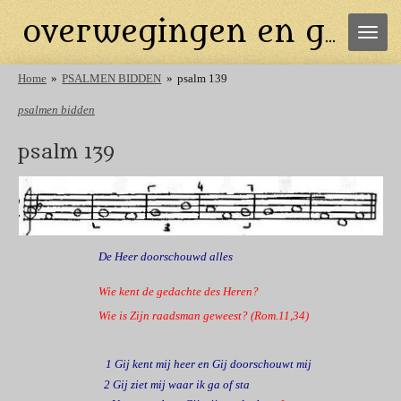
Ga
overwegingen en gebeden
direct
naar
de
Home
»
PSALMEN BIDDEN
»
psalm 139
hoofdinhoud
psalmen bidden
psalm 139
De Heer doorschouwd alles
Wie kent de gedachte des Heren?
Wie is Zijn raadsman geweest? (Rom.11,34)
1 Gij kent mij heer en Gij doorschouwt mij
2
Gij ziet mij waar ik ga of sta