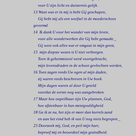
voor U zijn licht en duisternis gelijk.
13 Want wat er in mij is hebt Gij geschapen,
Gij hebt mij als een weefsel in de moederschoot
gevormd.
14 Ik dank U voor het wonder van mijn leven,
voor alle wonderwerken die Gij hebt gemaakt._
Gij weet ook alles wat er omgaat in mijn geest,
15 mijn diepste wezen is U niet verborgen.
Toen ik geheimnisvol werd voortgebracht,
mijn levensdraden in de schoot gevlochten werden,
16 Toen zagen reeds Uw ogen al mijn daden,
zij waren reeds beschreven in Uw boek.
Mijn dagen waren al door U geteld
voordat de eerste nog was aangebroken.
17 Maar hoe onpeilbaar zijn Uw plannen, God,
hoe afzienbaar in hun menigvuldigheid.
18 Ga ik ze na, het zijn er meer dan korrels zand
en aan het eind heb ik van U nog niets begrepen._
23 Doorzoek mij, God, en peil mijn hart,
beproef mij en beoordeel mijn gezindheid.