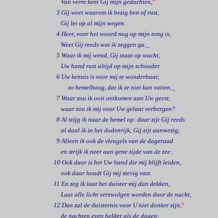
Van verre kent Gij mijn gedachten,
°
3 Gij weet waarom ik bezig ben of rust,
Gij let op al mijn wegen.
4 Heer, voor het woord nog op mijn tong is,
Weet Gij reeds wat ik zeggen ga._
5 Waar ik mij wend, Gij staat op wacht,
Uw hand rust altijd op mijn schouder.
6 Uw kennis is voor mij te wonderbaar,
z
o hemelhoog, dat ik ze niet kan vatten._
7 Waar zou ik ooit ontkomen aan Uw geest,
waar zou ik mij voor Uw gelaat verbergen?
8 Al stijg ik naar de hemel op: daar zijt Gij reeds
al daal ik in het dodenrijk; Gij zijt aanwezig;
9 Alleen ik ook de vleugels van de dageraad
en strijk ik neer aan gene zijde van de zee:
10 Ook daar is het Uw hand die mij blijft leiden,
ook daar houdt Gij mij stevig vast.
11 En zeg ik laat het duister mij dan dekken,
Laat alle licht verzwolgen worden door de nacht,
12 Dan zal de duisternis voor U niet donker zijn,
°
de nachten even helder als de dagen;