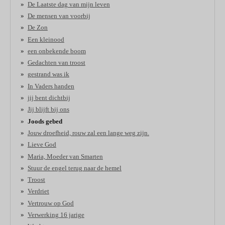
De Laatste dag van mijn leven
De mensen van voorbij
De Zon
Een kleinood
een onbekende boom
Gedachten van troost
gestrand was ik
In Vaders handen
jij bent dichtbij
Jij blijft bij ons
Joods gebed
Jouw droefheid, rouw zal een lange weg zijn.
Lieve God
Maria, Moeder van Smarten
Stuur de engel terug naar de hemel
Troost
Verdriet
Vertrouw op God
Verwerking 16 jarige