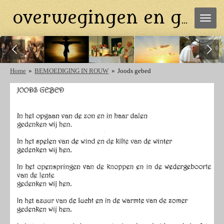
Ga
overwegingen en gebeden
direct
naar
de
hoofdinhoud
Home
»
BEMOEDIGING IN ROUW
»
Joods gebed