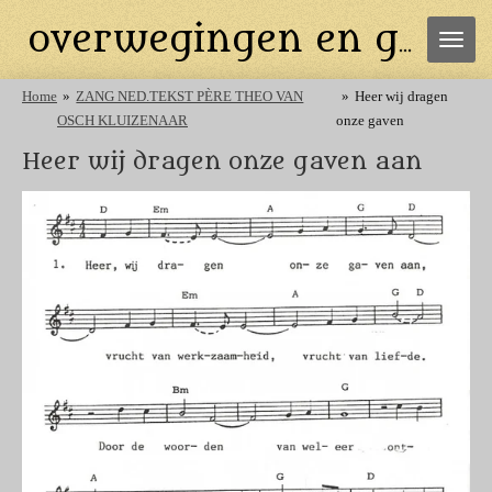
Ga
overwegingen en gebeden
direct
naar
de
Home
»
ZANG NED.TEKST PÈRE THEO VAN
»
Heer wij dragen
hoofdinhoud
OSCH KLUIZENAAR
onze gaven
Heer wij dragen onze gaven aan