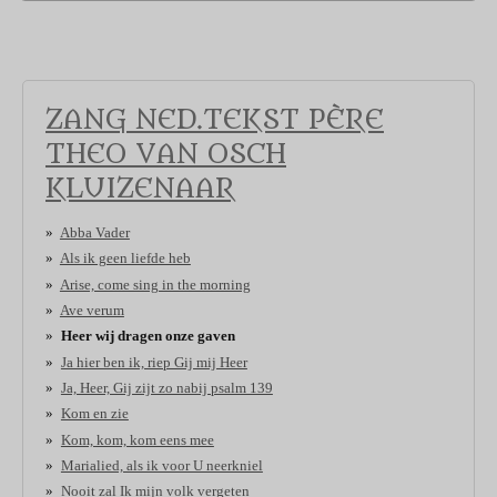
ZANG NED.TEKST PÈRE
THEO VAN OSCH
KLUIZENAAR
Abba Vader
Als ik geen liefde heb
Arise, come sing in the morning
Ave verum
Heer wij dragen onze gaven
Ja hier ben ik, riep Gij mij Heer
Ja, Heer, Gij zijt zo nabij psalm 139
Kom en zie
Kom, kom, kom eens mee
Marialied, als ik voor U neerkniel
Nooit zal Ik mijn volk vergeten