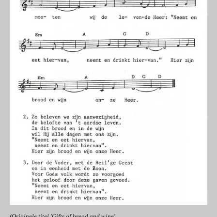
(Originele titel 'Gifts of bread and wine',