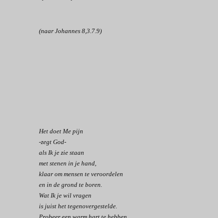
(naar Johannes 8,3.7.9)
Het doet Me pijn
-zegt God-
als Ik je zie staan
met stenen in je hand,
klaar om mensen te veroordelen
en in de grond te boren.
Wat Ik je wil vragen
is juist het tegenovergestelde.
Probeer een warm hart te hebben