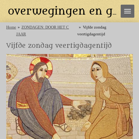
Ga
overwegingen en gebeden
direct
naar
de
Home
»
ZONDAGEN: DOOR HET C
»
Vijfde zondag
hoofdinhoud
JAAR
veertigdagentijd
Vijfde zondag veertigdagentijd