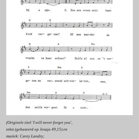
(Originele titel 'I will never forget you',
tekst (gebaseerd op Jesaja 49,15)
en
muziek: Carey Landry;