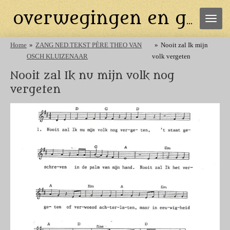
Ga
overwegingen en gebeden
direct
naar
de
Home
»
ZANG NED.TEKST PÈRE THEO VAN
»
Nooit zal Ik mijn
hoofdinhoud
OSCH KLUIZENAAR
volk vergeten
Nooit zal Ik nu mijn volk nog
vergeten