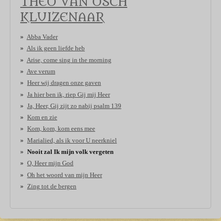
THEO VAN OSCH
KLUIZENAAR
Abba Vader
Als ik geen liefde heb
Arise, come sing in the morning
Ave verum
Heer wij dragen onze gaven
Ja hier ben ik, riep Gij mij Heer
Ja, Heer, Gij zijt zo nabij psalm 139
Kom en zie
Kom, kom, kom eens mee
Marialied, als ik voor U neerkniel
Nooit zal Ik mijn volk vergeten
O, Heer mijn God
Oh het woord van mijn Heer
Zing tot de bergen