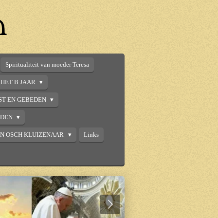
n
Spiritualiteit van moeder Teresa
HET B JAAR
ST EN GEBEDEN
DDEN
AN OSCH KLUIZENAAR
Links