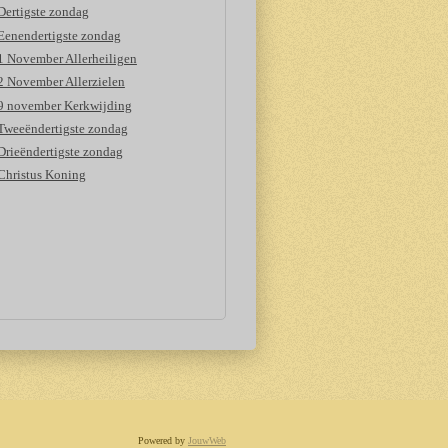
Dertigste zondag
Eenendertigste zondag
1 November Allerheiligen
2 November Allerzielen
9 november Kerkwijding
Tweeëndertigste zondag
Drieëndertigste zondag
Christus Koning
Powered by
JouwWeb