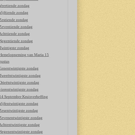
Veertiende zondag
Vijftiende zondag
Zestiende zondag
Zeventiende zondag
Achttiende zondag
Negentiende zondag
Twintigste zondag
Hemelopneming van Maria 15
gustus
Eenentwintigste zondag
Tweeëntwintigste zondag
Drieëntwintigste zondag
vierentwintigste zondag
14 September Kruisverheffing
Vijfentwintigste zondag
Zesentwintigste zondag
Zevenentwintigste zondag
Achtentwintigste zondag
Negenentwintigste zondag