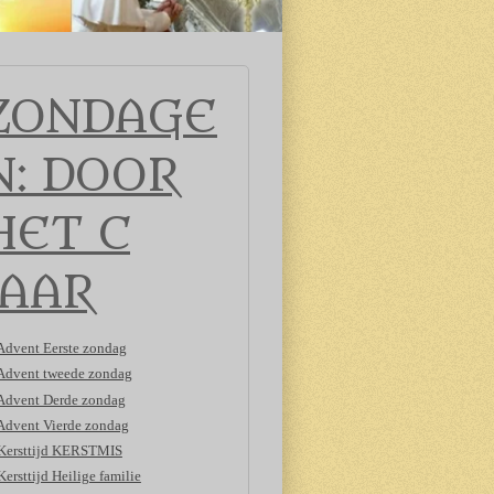
ZONDAGE
N: DOOR
HET C
JAAR
Advent Eerste zondag
Advent tweede zondag
Advent Derde zondag
Advent Vierde zondag
Kersttijd KERSTMIS
Kersttijd Heilige familie