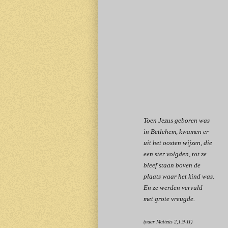
Toen Jezus geboren was
in Betlehem, kwamen er
uit het oosten wijzen, die
een ster volgden, tot ze
bleef staan boven de
plaats waar het kind was.
En ze werden vervuld
met grote vreugde.
(naar Matteüs 2,1.9-11)