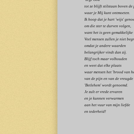
tot ze blijft stilstaan boven de
waar je Mij kunt ontmoeten.
Ik hoop dat je hart 'wijs' geno
om die ster te durven volgen,
want het is geen gemakkelijke
Veel mensen zullen je niet begr
omdat je andere waarden
belangrijker vindt dan zij.
Blijf toch maar volhouden
en weet dat elke plaats
waar mensen het 'brood van he
van de pijn en van de vreugde 
'Betlehem' wordt genoemd.
Je zult er vrede ervaren
en je kunnen verwarmen
aan het vuur van mijn liefde
en tederheid!