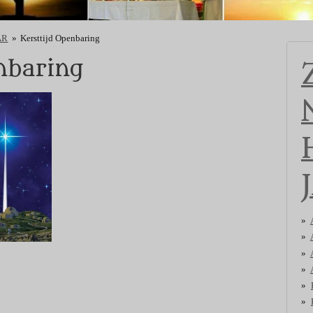
AR
»
Kersttijd Openbaring
nbaring