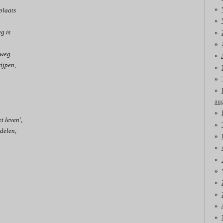
 plaats
eg is
 weg.
ijpen,
au
t leven',
delen,