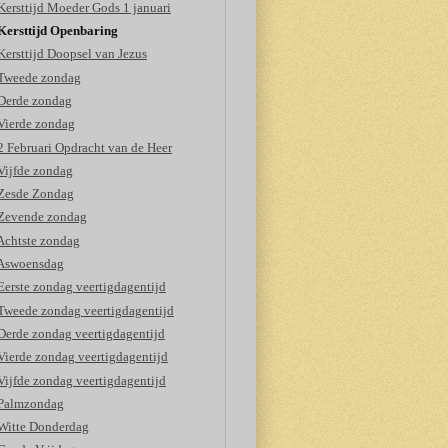
Kersttijd Moeder Gods 1 januari
Kersttijd Openbaring
Kersttijd Doopsel van Jezus
Tweede zondag
Derde zondag
Vierde zondag
2 Februari Opdracht van de Heer
Vijfde zondag
Zesde Zondag
Zevende zondag
Achtste zondag
Aswoensdag
Eerste zondag veertigdagentijd
Tweede zondag veertigdagentijd
Derde zondag veertigdagentijd
Vierde zondag veertigdagentijd
Vijfde zondag veertigdagentijd
Palmzondag
Witte Donderdag