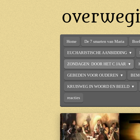
Ga
overwegi
direct
naar
de
hoofdinhoud
Home
De 7 smarten van Maria
Boek
EUCHARISTISCHE AANBIDDING
ZONDAGEN: DOOR HET C JAAR
GEBEDEN VOOR OUDEREN
BEM
KRUISWEG IN WOORD EN BEELD
reacties