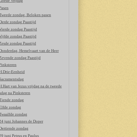
Goede Vrijdag
Pasen
Tweede zondag, Beloken pasen
Derde zondag Paastijd
Vierde zondag Paastijd
Vijfde zondag Paastijd
Zesde zondag Paastijd
Donderdag, Hemelvaart van de Heer
Zevende zondag Paastijd
Pinksteren
H.Drie-Eenheid
Sacramentsdag
H.Hart van Jezus vrijdag na de tweede
ndag na Pinksteren
Tiende zondag
Elfde zondag
Twaalfde zondag
24 juni Johannes de Doper
Dertiende zondag
29 juni Petrus en Paulus