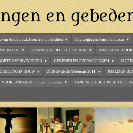
ngen en gebede
 van Andre Louf, Heer, leer ons Bidden
Overwegingen Paus Franciscus
MEDITATIE
ZONDAGEN: DOOR HET A JAAR
ZONDAGEN: DOOR 
KORTE OVERWEGINGEN
GEBEDEN EN OVERWEGINGEN
H.GEE
OEDIGING IN ROUW
ZIEKENZEGEN februari 2011
PSALMEN BI
VOOR KINDEREN: 'n trekpop maken
ZANG NED.TEKST PÈRE THEO V