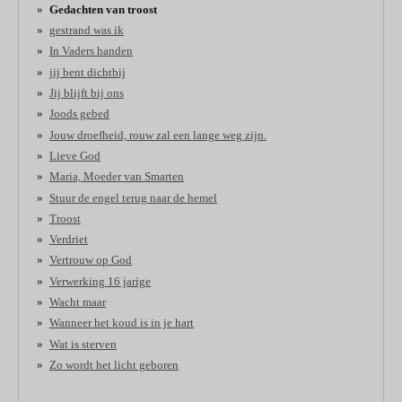
Gedachten van troost
gestrand was ik
In Vaders handen
jij bent dichtbij
Jij blijft bij ons
Joods gebed
Jouw droefheid, rouw zal een lange weg zijn.
Lieve God
Maria, Moeder van Smarten
Stuur de engel terug naar de hemel
Troost
Verdriet
Vertrouw op God
Verwerking 16 jarige
Wacht maar
Wanneer het koud is in je hart
Wat is sterven
Zo wordt het licht geboren