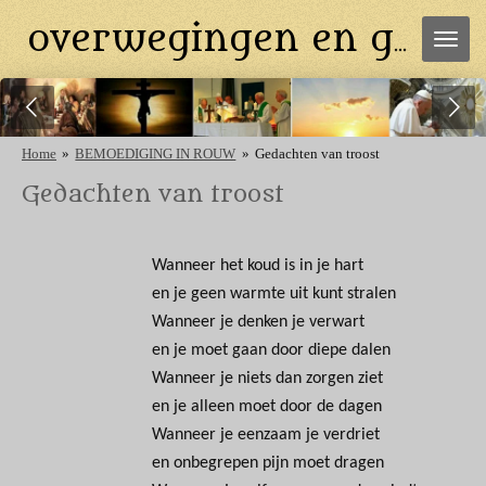
Ga
overwegingen en gebeden
direct
naar
de
hoofdinhoud
Home
»
BEMOEDIGING IN ROUW
»
Gedachten van troost
Gedachten van troost
Wanneer het koud is in je hart
en je geen warmte uit kunt stralen
Wanneer je denken je verwart
en je moet gaan door diepe dalen
Wanneer je niets dan zorgen ziet
en je alleen moet door de dagen
Wanneer je eenzaam je verdriet
en onbegrepen pijn moet dragen