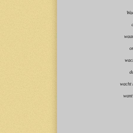
Wac
waar
o
wach
da
wacht 
want