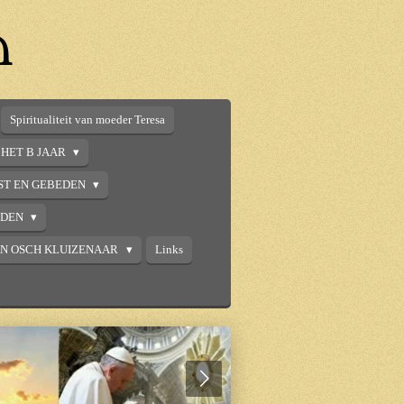
n
Spiritualiteit van moeder Teresa
HET B JAAR
ST EN GEBEDEN
DDEN
AN OSCH KLUIZENAAR
Links