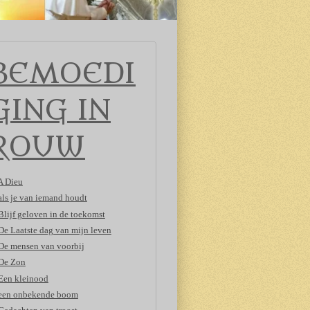
BEMOEDI
GING IN
ROUW
A Dieu
als je van iemand houdt
Blijf geloven in de toekomst
De Laatste dag van mijn leven
De mensen van voorbij
De Zon
Een kleinood
een onbekende boom