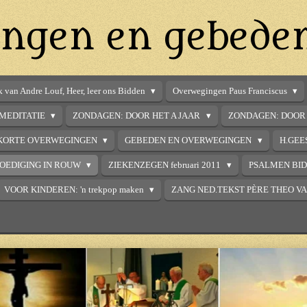
ngen en gebede
 van Andre Louf, Heer, leer ons Bidden
Overwegingen Paus Franciscus
MEDITATIE
ZONDAGEN: DOOR HET A JAAR
ZONDAGEN: DOOR 
KORTE OVERWEGINGEN
GEBEDEN EN OVERWEGINGEN
H.GEE
OEDIGING IN ROUW
ZIEKENZEGEN februari 2011
PSALMEN BI
VOOR KINDEREN: 'n trekpop maken
ZANG NED.TEKST PÈRE THEO V