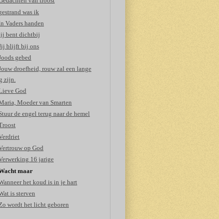
Gedachten van troost
gestrand was ik
In Vaders handen
jij bent dichtbij
Jij blijft bij ons
Joods gebed
Jouw droefheid, rouw zal een lange
 zijn.
Lieve God
Maria, Moeder van Smarten
Stuur de engel terug naar de hemel
Troost
Verdriet
Vertrouw op God
Verwerking 16 jarige
Wacht maar
Wanneer het koud is in je hart
Wat is sterven
Zo wordt het licht geboren