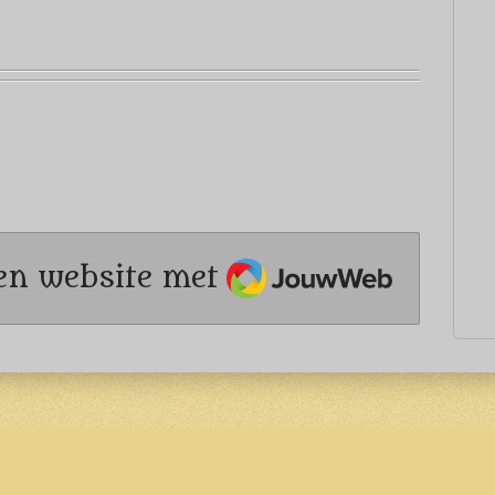
JouwWeb
en website met