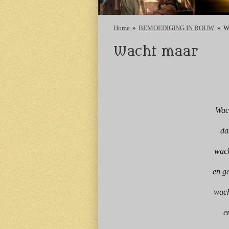
Home
»
BEMOEDIGING IN ROUW
»
W
Wacht maar
Wach
da
wach
en ge
wach
e