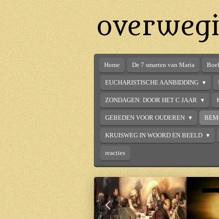
Ga
overwegi
direct
naar
de
hoofdinhoud
Home
De 7 smarten van Maria
Boek
EUCHARISTISCHE AANBIDDING
ZONDAGEN: DOOR HET C JAAR
GEBEDEN VOOR OUDEREN
BEM
KRUISWEG IN WOORD EN BEELD
reacties